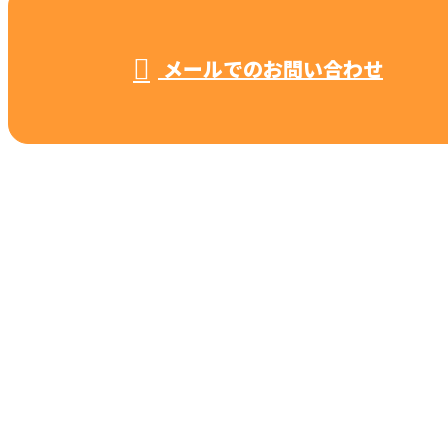
営業時間／8：00～19：00 ※営業電話お断り
メールでのお問い合わせ
ホーム
業務案内
施工実績
採用情報
会社概要
ブログ
お問い合わせ
合同会社オカザキ
〒614-8011
京都府八幡市八幡垣内山31-14
Googleマップで確認する